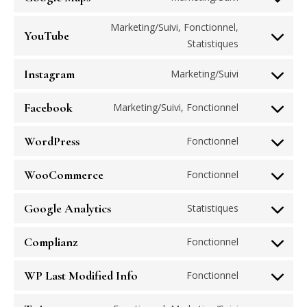
service
Consent
google-
to
Marketing/Suivi, Fonctionnel,
YouTube
fonts
service
Consent
Statistiques
google-
to
maps
Instagram
Marketing/Suivi
service
Consent
youtube
to
Facebook
Marketing/Suivi, Fonctionnel
service
Consent
instagram
to
WordPress
Fonctionnel
service
Consent
facebook
to
WooCommerce
Fonctionnel
service
Consent
wordpress
to
Google Analytics
Statistiques
service
Consent
woocommer
to
Complianz
Fonctionnel
service
Consent
google-
to
WP Last Modified Info
Fonctionnel
analytics
service
Consent
complianz
to