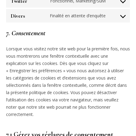
Twitter
Fonctionnel, Marketing/Suivi
service
Consent
wp-
to
Divers
Finalité en attente d’enquête
last-
service
Consent
modified-
twitter
to
7. Consentement
info
service
divers
Lorsque vous visitez notre site web pour la première fois, nous
vous montrerons une fenêtre contextuelle avec une
explication sur les cookies. Dès que vous cliquez sur
« Enregistrer les préférences » vous nous autorisez à utiliser
les catégories de cookies et d’extensions que vous avez
sélectionnés dans la fenêtre contextuelle, comme décrit dans
la présente politique de cookies. Vous pouvez désactiver
l’utilisation des cookies via votre navigateur, mais veuillez
noter que notre site web pourrait ne plus fonctionner
correctement.
7.1 Gérez vos réglages de consentement