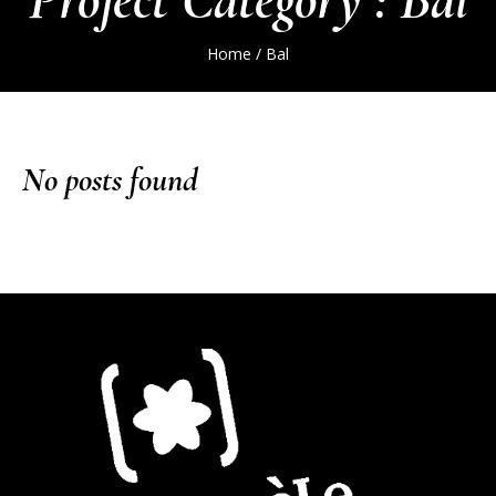
Home
/
Bal
No posts found