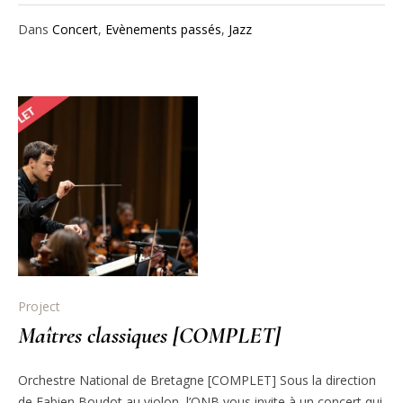
Dans
Concert
,
Evènements passés
,
Jazz
Project
Maîtres classiques [COMPLET]
Orchestre National de Bretagne [COMPLET] Sous la direction
de Fabien Boudot au violon, l’ONB vous invite à un concert qui