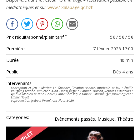
médiathèques et sur
www.13alapage.qc.bzh
*
Prix réduit/abonné/plein tarif
5
€ / 5€ / 5€
Première
7 février 2026 17:00
Durée
40 min
Public
Dès 4 ans
Intervenants
conception et jeu : Marina Le Guennec_Création sonore, musicale et jeu : Émilie
Rougier_Création lumière : Alan Floc’h_Régie : Pauline Dorson_Regards extérieurs :
Amalia Modica et Nina Gohier_Conseil artistique sonore : Marine Iger_Visuel affiche :
Émilie Hoyet
coproduction festival Prom’nons Nous 2026
Categories:
Evènements passés
,
Musique
,
Théâtre